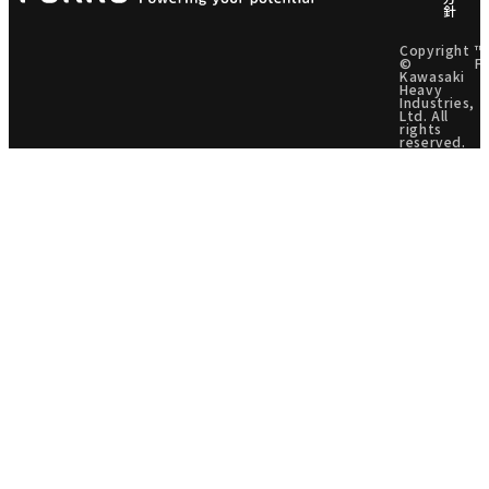
針
Copyright
™
©
F
Kawasaki
Heavy
Industries,
Ltd. All
rights
reserved.