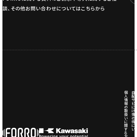
談、その他お問い合わせについてはこちらから
個
自
人
配
情
サ
報
ビ
の
に
取
け
扱
情
い
の
に
得
関
に
す
い
る
方