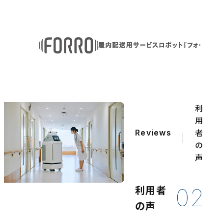
利
用
者
Reviews
の
声
利用者
02
の声