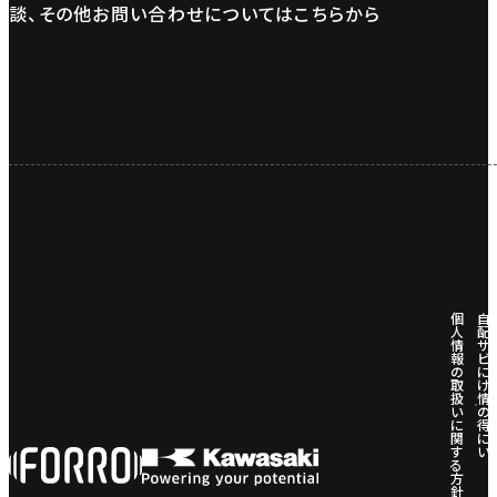
談、その他お問い合わせについてはこちらから
個
自
人
配
情
サ
報
ビ
の
に
取
け
扱
情
い
の
に
得
関
に
す
い
る
方
針