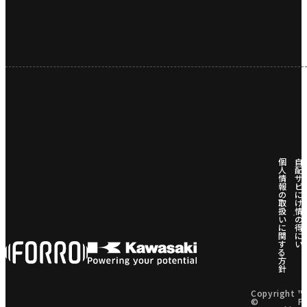
個
自
人
配
情
サ
報
ビ
の
に
取
け
扱
情
い
の
に
得
関
に
す
い
る
方
針
Copyright
™
©
F